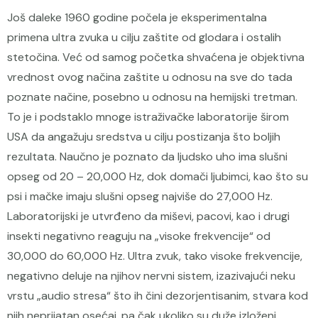
Još daleke 1960 godine počela je eksperimentalna
primena ultra zvuka u cilju zaštite od glodara i ostalih
stetočina. Već od samog početka shvaćena je objektivna
vrednost ovog načina zaštite u odnosu na sve do tada
poznate načine, posebno u odnosu na hemijski tretman.
To je i podstaklo mnoge istraživačke laboratorije širom
USA da angažuju sredstva u cilju postizanja što boljih
rezultata. Naučno je poznato da ljudsko uho ima slušni
opseg od 20 – 20,000 Hz, dok domači ljubimci, kao što su
psi i mačke imaju slušni opseg najviše do 27,000 Hz.
Laboratorijski je utvrđeno da miševi, pacovi, kao i drugi
insekti negativno reaguju na „visoke frekvencije“ od
30,000 do 60,000 Hz. Ultra zvuk, tako visoke frekvencije,
negativno deluje na njihov nervni sistem, izazivajući neku
vrstu „audio stresa“ što ih čini dezorjentisanim, stvara kod
njih neprijatan osećaj, pa čak ukoliko su duže izloženi