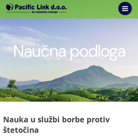
Main
Skip
to
Men
content
Naučna podloga
Nauka u službi borbe protiv
štetočina