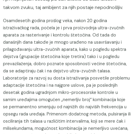
takvom zvuku, taj ambijent za njih postaje nepodnošljiv.
Osamdesetih godina prošlog veka, nakon 20 godina
istraživačkog rada, počela je i prva proizvodnja ultra-zvučnih
aparata za rasterivanje i kontrolu štetočina. Od tada do
današnjih dana takođe je mnogo urađeno na usavršavanju i
prilagođavanju ultra-zvučnih aparata, kako u pogledu spektra
dejstva (grupacije štetočina koje tretira) tako i u pogledu
prevazilaženja, dobro poznate sposobnosti većine štetočina,
da se adaptiraju čak i na dejstvo ultra-zvučnih talasa.
Laboratorije za razvoj su dosta istraživanja posvetile problemu
adaptacije štetočina i na najgore uslove, pa je poslednjih
desetak godina ugradnjom mikro-procesorske kontrole u
samim uređajima omogućen „nemerljiv broj“ kombinacija koje
se permanentno smenjuju od najnižih do najviših frekvencija u
opsegu rada uređaja. Primenom dodatnog metoda, pulsiranja ili
osciliranja tih talasa u različitim intervalima, koji se mere čak i
milisekundama, mogućnost kombinacija je nemerljivo uvećana,