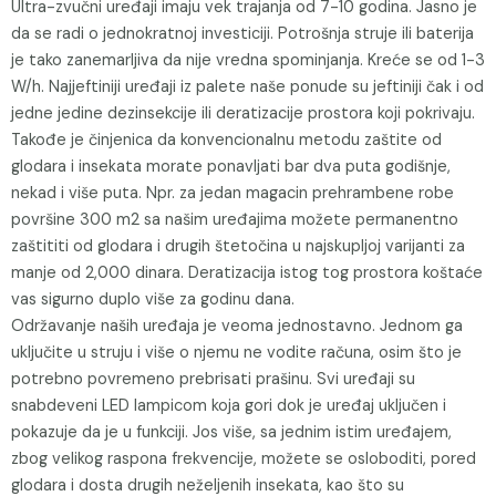
Ultra-zvučni uređaji imaju vek trajanja od 7-10 godina. Jasno je
da se radi o jednokratnoj investiciji. Potrošnja struje ili baterija
je tako zanemarljiva da nije vredna spominjanja. Kreće se od 1-3
W/h. Najjeftiniji uređaji iz palete naše ponude su jeftiniji čak i od
jedne jedine dezinsekcije ili deratizacije prostora koji pokrivaju.
Takođe je činjenica da konvencionalnu metodu zaštite od
glodara i insekata morate ponavljati bar dva puta godišnje,
nekad i više puta. Npr. za jedan magacin prehrambene robe
površine 300 m2 sa našim uređajima možete permanentno
zaštititi od glodara i drugih štetočina u najskupljoj varijanti za
manje od 2,000 dinara. Deratizacija istog tog prostora koštaće
vas sigurno duplo više za godinu dana.
Održavanje naših uređaja je veoma jednostavno. Jednom ga
uključite u struju i više o njemu ne vodite računa, osim što je
potrebno povremeno prebrisati prašinu. Svi uređaji su
snabdeveni LED lampicom koja gori dok je uređaj uključen i
pokazuje da je u funkciji. Jos više, sa jednim istim uređajem,
zbog velikog raspona frekvencije, možete se osloboditi, pored
glodara i dosta drugih neželjenih insekata, kao što su