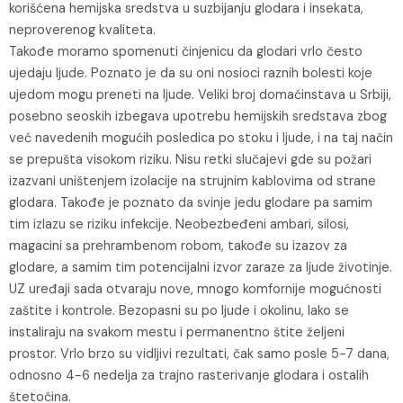
korišćena hemijska sredstva u suzbijanju glodara i insekata,
neproverenog kvaliteta.
Takođe moramo spomenuti činjenicu da glodari vrlo često
ujedaju ljude. Poznato je da su oni nosioci raznih bolesti koje
ujedom mogu preneti na ljude. Veliki broj domaćinstava u Srbiji,
posebno seoskih izbegava upotrebu hemijskih sredstava zbog
već navedenih mogućih posledica po stoku i ljude, i na taj način
se prepušta visokom riziku. Nisu retki slučajevi gde su požari
izazvani uništenjem izolacije na strujnim kablovima od strane
glodara. Takođe je poznato da svinje jedu glodare pa samim
tim izlazu se riziku infekcije. Neobezbeđeni ambari, silosi,
magacini sa prehrambenom robom, takođe su izazov za
glodare, a samim tim potencijalni izvor zaraze za ljude životinje.
UZ uređaji sada otvaraju nove, mnogo komfornije mogućnosti
zaštite i kontrole. Bezopasni su po ljude i okolinu, lako se
instaliraju na svakom mestu i permanentno štite željeni
prostor. Vrlo brzo su vidljivi rezultati, čak samo posle 5-7 dana,
odnosno 4-6 nedelja za trajno rasterivanje glodara i ostalih
štetočina.