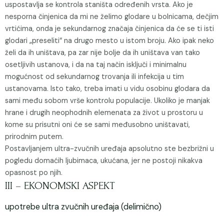
uspostavlja se kontrola staništa određenih vrsta. Ako je
nesporna činjenica da mi ne želimo glodare u bolnicama, dečjim
vrtićima, onda je sekundarnog značaja činjenica da će se ti isti
glodari „preseliti“ na drugo mesto u istom broju. Ako ipak neko
želi da ih uništava, pa zar nije bolje da ih uništava van tako
osetljivih ustanova, i da na taj način isključi i minimalnu
mogućnost od sekundarnog trovanja ili infekcija u tim
ustanovama. Isto tako, treba imati u vidu osobinu glodara da
sami među sobom vrše kontrolu populacije. Ukoliko je manjak
hrane i drugih neophodnih elemenata za život u prostoru u
kome su prisutni oni će se sami međusobno uništavati,
prirodnim putem.
Postavljanjem ultra-zvučnih uređaja apsolutno ste bezbrižni u
pogledu domaćih ljubimaca, ukućana, jer ne postoji nikakva
opasnost po njih.
III – EKONOMSKI ASPEKT
upotrebe ultra zvučnih uređaja (delimično)