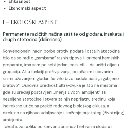
Efikasnost
Ekonomski aspect
I – EKOLOŠKI ASPEKT
Permanente različitih načina zaštite od glodara, insekata i
drugih štetočina (delimično)
Konvencionalni način borbe protiv glodara i ostalih štetočina,
bilo da se radi o „zamkama“ raznih tipova ili primeni hemijskih
preparata, ima sam po sebi jedan jedini cilj – da uništi ciljanu
grupaciju. Ali u funkciji preživljavanja, pojačanim i ubrzanim
razmnožavanjem glodari će vrlo brzo nadoknaditi „izgubljeno
bratsvo“. Osnovna prednost ultra-zvuka je što na mestima
gde su uređaji postavljeni „menja životni ambijent“ za
neželjene štetočine i stvara za njih neprijatnu sredinu, koja
indirektno utiče na prekid redovnog biološkog ciklusa, a
direktno na njihovo udaljavanje i traženje prijatnijeg (životnijeg)
ambijenta.
Takođe, za razliku od konvencionalnog tretiranja glodara i