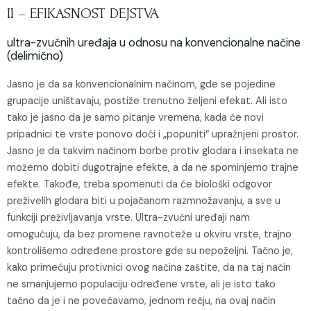
II – EFIKASNOST DEJSTVA
ultra-zvučnih uređaja u odnosu na konvencionalne načine
(delimično)
Jasno je da sa konvencionalnim načinom, gde se pojedine
grupacije uništavaju, postiže trenutno željeni efekat. Ali isto
tako je jasno da je samo pitanje vremena, kada će novi
pripadnici te vrste ponovo doći i „popuniti“ upražnjeni prostor.
Jasno je da takvim načinom borbe protiv glodara i insekata ne
možemo dobiti dugotrajne efekte, a da ne spominjemo trajne
efekte. Takođe, treba spomenuti da će biološki odgovor
preživelih glodara biti u pojačanom razmnožavanju, a sve u
funkciji preživljavanja vrste. Ultra-zvučni uređaji nam
omogućuju, da bez promene ravnoteže u okviru vrste, trajno
kontrolišemo određene prostore gde su nepoželjni. Tačno je,
kako primećuju protivnici ovog načina zaštite, da na taj način
ne smanjujemo populaciju određene vrste, ali je isto tako
tačno da je i ne povećavamo, jednom rečju, na ovaj način