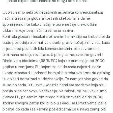
preko biljaka opet indirektno mogu doći do nas.
Ovo su samo neki od negativnih aspekata konvencionalnog
načina tretiranja glodara i ostalih štetočina, a da ne
spominjemo i te kako značajne poremećaje u ekološkim
ciklusima koje ovaj način tretmana izaziva.
Kontrola glodara i insekata otrovnim hemikalijama trebalo bi da
bude poslednja alternativa u borbi protiv neželjenih vrsta, kada
ni jedan od poznatih bilo konvencionalnih, bilo savremenih
tretmana ne daju rezultate. U prilog tome, svakako govori i
Direktiva o biocidima (98/8/EC) koja se primenjuje od 2000.
godine u zemljama EU, kojom se na do sada najoštriji način
uvode standardi u primeni hemijskih sredstava, između ostalog
i u oblasti deratizacije i dezinsekcije. To nam jos više govori da
su se do sada, u tu svrhu koristila hemijska sredstva koja nisu
prošla ni najosnovniju verifikaciju. Na žalost, mi još uvek nismo
članica EU, pa samim tim nismo ni bili obavezni da do 2000.
godine usvojim Zakon koji bi bio u skladu sa Direktivama, pa je
pitanje do kada i sa kakvim posledicama će u našoj zemlji biti