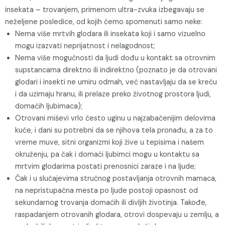
insekata – trovanjem, primenom ultra-zvuka izbegavaju se
neželjene posledice, od kojih ćemo spomenuti samo neke:
Nema više mrtvih glodara ili insekata koji i samo vizuelno
mogu izazvati neprijatnost i nelagodnost;
Nema više mogućnosti da ljudi dođu u kontakt sa otrovnim
supstancama direktno ili indirektno (poznato je da otrovani
glodari i insekti ne umiru odmah, već nastavljaju da se kreću
i da uzimaju hranu, ili prelaze preko životnog prostora ljudi,
domaćih ljubimaca);
Otrovani miševi vrlo često uginu u najzabačenijim delovima
kuće, i dani su potrebni da se njihova tela pronađu, a za to
vreme muve, sitni organizmi koji žive u tepisima i našem
okruženju, pa čak i domaći ljubimci mogu u kontaktu sa
mrtvim glodarima postati prenosnici zaraze i na ljude;
Čak i u slučajevima stručnog postavljanja otrovnih mamaca,
na nepristupačna mesta po ljude postoji opasnost od
sekundarnog trovanja domaćih ili divljih životinja. Takođe,
raspadanjem otrovanih glodara, otrovi dospevaju u zemlju, a