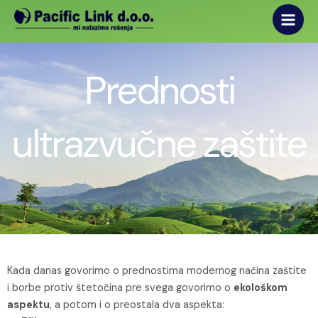
Main
Skip
to
Men
content
Prednosti
ultrazvučne zaštite
Kada danas govorimo o prednostima modernog načina zaštite
i borbe protiv štetočina pre svega govorimo o
ekološkom
aspektu
, a potom i o preostala dva aspekta: