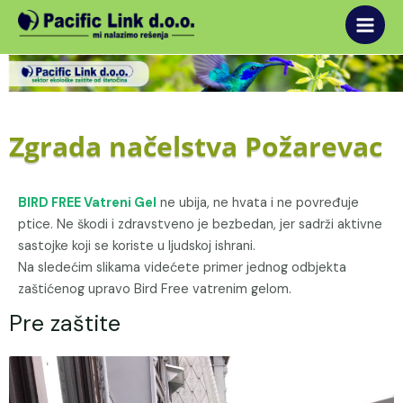
Main
Skip
to
Men
content
Zgrada načelstva Požarevac
BIRD FREE Vatreni Gel
ne ubija, ne hvata i ne povređuje
ptice. Ne škodi i zdravstveno je bezbedan, jer sadrži aktivne
sastojke koji se koriste u ljudskoj ishrani.
Na sledećim slikama videćete primer jednog odbjekta
zaštićenog upravo Bird Free vatrenim gelom.
Pre zaštite