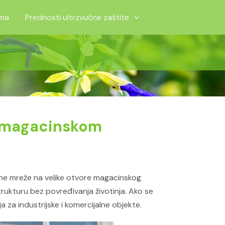
ma
Prednosti ultrzvučne zaštite
a magacinskom
ne mreže na velike otvore magacinskog
trukturu bez povređivanja životinja. Ako se
 za industrijske i komercijalne objekte.