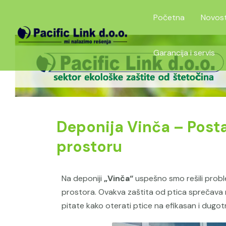
Skip
Početna
Novost
to
content
Garancija i servis
Deponija Vinča – Post
prostoru
Na deponiji
„Vinča“
uspešno smo rešili probl
prostora. Ovakva zaštita od ptica sprečava nj
pitate kako oterati ptice na efikasan i dugot