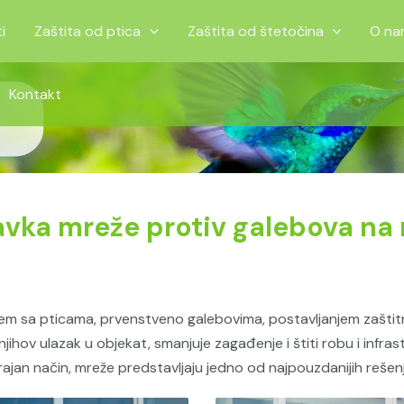
i
Zaštita od ptica
Zaštita od štetočina
O na
Kontakt
avka mreže protiv galebova n
em sa pticama, prvenstveno galebovima, postavljanjem zaštit
ihov ulazak u objekat, smanjuje zagađenje i štiti robu i infras
rajan način, mreže predstavljaju jedno od najpouzdanijih rešenja