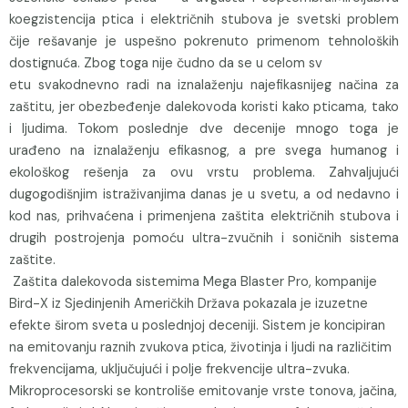
koegzistencija ptica i električnih stubova je svetski problem
čije rešavanje je uspešno pokrenuto primenom tehnoloških
dostignuća. Zbog toga nije čudno da se u celom sv
etu svakodnevno radi na iznalaženju najefikasnijeg načina za
zaštitu, jer obezbeđenje dalekovoda koristi kako pticama, tako
i ljudima. Tokom poslednje dve decenije mnogo toga je
urađeno na iznalaženju efikasnog, a pre svega humanog i
ekološkog rešenja za ovu vrstu problema. Zahvaljujući
dugogodišnjim istraživanjima danas je u svetu, a od nedavno i
kod nas, prihvaćena i primenjena zaštita električnih stubova i
drugih postrojenja pomoću ultra-zvučnih i soničnih sistema
zaštite.
Zaštita dalekovoda sistemima Mega Blaster Pro, kompanije
Bird-X iz Sjedinjenih Američkih Država pokazala je izuzetne
efekte širom sveta u poslednjoj deceniji. Sistem je koncipiran
na emitovanju raznih zvukova ptica, životinja i ljudi na različitim
frekvencijama, uključujući i polje frekvencije ultra-zvuka.
Mikroprocesorski se kontroliše emitovanje vrste tonova, jačina,