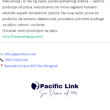
frekvencija i sl. Na taj način, pored primarnog efekta – zaštite
područja od ptica, neizostavno se mora naglasiti humani i
ekološki aspekt kompletne zaštite. Na ovaj način, ptice se
podstiču da umesto dalekovoda, pronalaze prirodne podloge
za njihov odmor i noćenje…
Ostatak vesti pročitajte na sajtu:
http://www.ekapija.com/
office@pacificlc.com
+381 11 2130 644
Španskih boraca 40/1, Novi Beograd