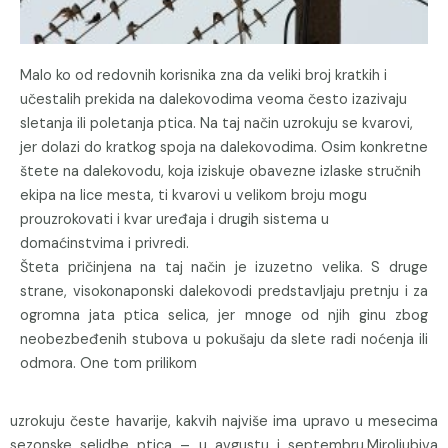
Malo ko od redovnih korisnika zna da veliki broj kratkih i
učestalih prekida na dalekovodima veoma često izazivaju
sletanja ili poletanja ptica. Na taj način uzrokuju se kvarovi,
jer dolazi do kratkog spoja na dalekovodima. Osim konkretne
štete na dalekovodu, koja iziskuje obavezne izlaske stručnih
ekipa na lice mesta, ti kvarovi u velikom broju mogu
prouzrokovati i kvar uređaja i drugih sistema u
domaćinstvima i privredi.
Šteta pričinjena na taj način je izuzetno velika. S druge
strane, visokonaponski dalekovodi predstavljaju pretnju i za
ogromna jata ptica selica, jer mnoge od njih ginu zbog
neobezbeđenih stubova u pokušaju da slete radi noćenja ili
odmora. One tom prilikom
uzrokuju česte havarije, kakvih najviše ima upravo u mesecima
sezonske selidbe ptica – u avgustu i septembru.Miroljubiva